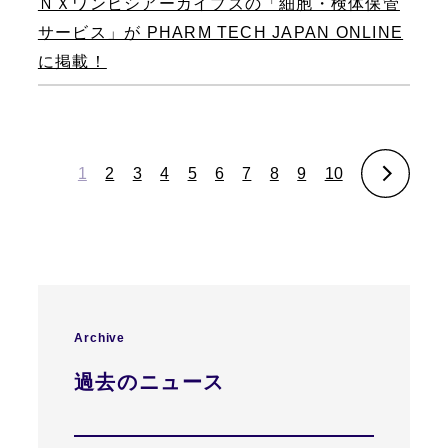
ＮＸワンビシアーカイブズの「細胞・検体保管
サービス」が PHARM TECH JAPAN ONLINE
に掲載！
1
2
3
4
5
6
7
8
9
10
Archive
過去のニュース