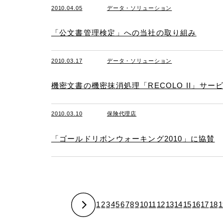
2010.04.05
データ・ソリューション
「公文書管理検定」への当社の取り組み
2010.03.17
データ・ソリューション
機密文書の機密抹消処理「RECOLO II」サービ
2010.03.10
保険代理店
「ゴールドリボンウォーキング2010」に協賛
1
2
3
4
5
6
7
8
9
10
11
12
13
14
15
16
17
18
1